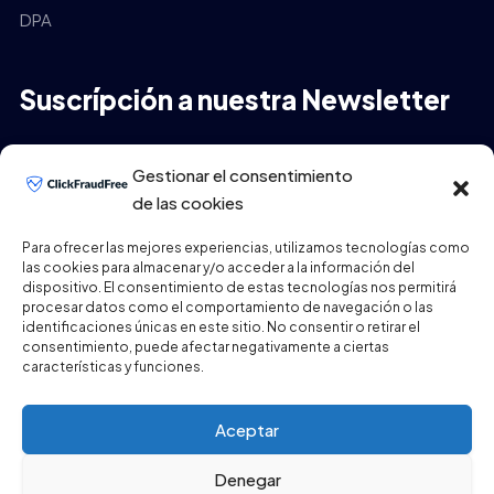
DPA
Suscrípción a nuestra Newsletter
Tu Email
*
Gestionar el consentimiento
de las cookies
Para ofrecer las mejores experiencias, utilizamos tecnologías como
las cookies para almacenar y/o acceder a la información del
ENVIAR
dispositivo. El consentimiento de estas tecnologías nos permitirá
procesar datos como el comportamiento de navegación o las
identificaciones únicas en este sitio. No consentir o retirar el
consentimiento, puede afectar negativamente a ciertas
características y funciones.
Aceptar
Denegar