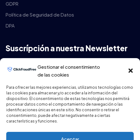
GDPR
Política de Seguridad de Datos
DPA
Suscrípción a nuestra Newsletter
Tu Email
*
Gestionar el consentimiento
de las cookies
Para ofrecer las mejores experiencias, utilizamos tecnologías como
las cookies para almacenar y/o acceder a la información del
ENVIAR
dispositivo. El consentimiento de estas tecnologías nos permitirá
procesar datos como el comportamiento de navegación o las
identificaciones únicas en este sitio. No consentir o retirar el
consentimiento, puede afectar negativamente a ciertas
características y funciones.
Aceptar