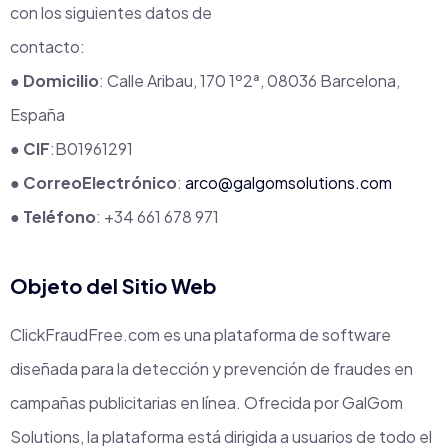
con los siguientes datos de
contacto:
●
Domicilio
: Calle Aribau, 170 1º2ª, 08036 Barcelona,
España
●
CIF
:B01961291
●
CorreoElectrónico
:
arco@galgomsolutions.com
●
Teléfono
: +34 661 678 971
Objeto del Sitio Web
ClickFraudFree.com es una plataforma de software
diseñada para la detección y prevención de fraudes en
campañas publicitarias en línea. Ofrecida por GalGom
Solutions, la plataforma está dirigida a usuarios de todo el