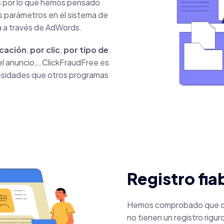
as por lo que hemos pensado
s parámetros en el sistema de
na a través de AdWords.
icación
,
por clic
,
por tipo de
 el anuncio,…ClickFraudFree es
esidades que otros programas
Registro fia
Hemos comprobado que 
no tienen un registro rigur