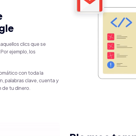
e
gle
aquellos clics que se
Por ejemplo, los
omático con toda la
n, palabras clave, cuenta y
 de tu dinero.