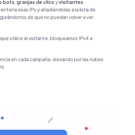
s bots
,
granjas de clics
y
visitantes
ntena esas IPs y añadiéndolas a la lista de
gurándonos de que no puedan volver a ver
que utilice el visitante, bloqueamos IPv4 e
ciencia en cada campaña, elevando por las nubes
I).