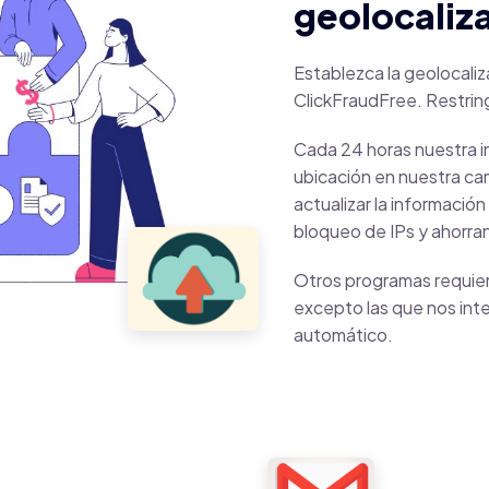
geolocaliz
Establezca la geolocali
ClickFraudFree. Restring
Cada 24 horas nuestra i
ubicación en nuestra c
actualizar la informació
bloqueo de IPs y ahorra
Otros programas requiere
excepto las que nos int
automático.