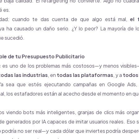
e baja calidad. El retargeting no convierte. Algo no cuad
 es.
lidad: cuando te das cuenta de que algo está mal,
el 
a ha causado un daño serio. ¿Y lo peor? La mayoría de lo
ue sucedió.
ible de tu Presupuesto Publicitario
ic es uno de los problemas más costosos—y menos visibles
todas las industrias
, en
todas las plataformas
, y a
todos
Ya sea que estés ejecutando campañas en Google Ads,
l, los estafadores están al acecho desde el momento en qu
 viendo bots más inteligentes, granjas de clics más organ
e generados por IA capaces de imitar usuarios reales. Eso s
o podría no ser real—y cada dólar que inviertes podría despe