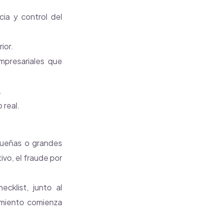
cia y control del
ior.
mpresariales que
.
 real.
queñas o grandes
vo, el fraude por
cklist, junto al
dimiento comienza