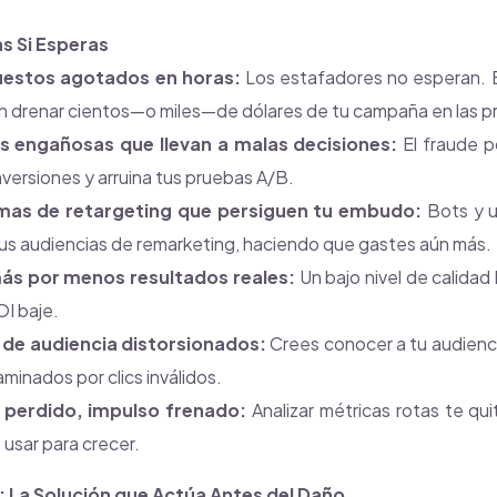
s Si Esperas
estos agotados en horas:
Los estafadores no esperan. B
n drenar cientos—o miles—de dólares de tu campaña en las pr
s engañosas que llevan a malas decisiones:
El fraude po
nversiones y arruina tus pruebas A/B.
as de retargeting que persiguen tu embudo:
Bots y u
us audiencias de remarketing, haciendo que gastes aún más.
ás por menos resultados reales:
Un bajo nivel de calida
OI baje.
 de audiencia distorsionados:
Crees conocer a tu audienci
minados por clics inválidos.
perdido, impulso frenado:
Analizar métricas rotas te qui
 usar para crecer.
: La Solución que Actúa Antes del Daño