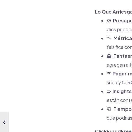
Lo Que Arriesga
🚫
Presupu
clics puede
📉
Métrica
falsifica co
👻
Fantasm
agregan a t
💸
Pagar m
suba y tu R
🧩
Insights
están conta
📆
Tiempo 
que podrías
ClickFraudFree