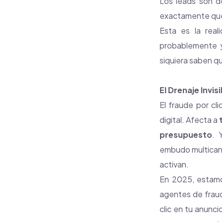
Los leads son d
exactamente qué
Esta es la rea
probablemente y
siquiera saben q
El Drenaje Invis
El fraude por cl
digital. Afecta a
presupuesto
. 
embudo multicana
activan.
En 2025, estamos
agentes de fraud
clic en tu anunci