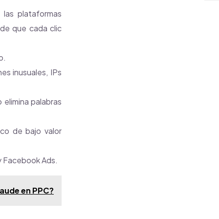
 las plataformas
 de que cada clic
o.
s inusuales, IPs
 elimina palabras
ico de bajo valor
y Facebook Ads.
fraude en PPC?