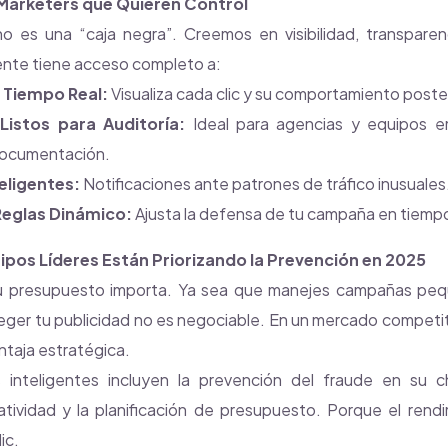
Marketers que Quieren Control
o es una “caja negra”. Creemos en visibilidad, transparen
iente tiene acceso completo a:
 Tiempo Real:
Visualiza cada clic y su comportamiento poster
Listos para Auditoría:
Ideal para agencias y equipos e
documentación.
teligentes:
Notificaciones ante patrones de tráfico inusuales
Reglas Dinámico:
Ajusta la defensa de tu campaña en tiempo
ipos Líderes Están Priorizando la Prevención en 2025
u presupuesto importa. Ya sea que manejes campañas pe
teger tu publicidad no es negociable. En un mercado competiti
ntaja estratégica.
 inteligentes incluyen la prevención del fraude en su che
eatividad y la planificación de presupuesto. Porque el ren
ic.