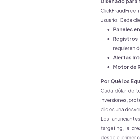
Diseñado para 
ClickFraudFree n
usuario. Cada cl
Paneles en
Registros 
requieren 
Alertas In
Motor de 
Por Qué los Equ
Cada dólar de t
inversiones, pro
clic es una desve
Los anunciantes
targeting, la cr
desde el primer cl