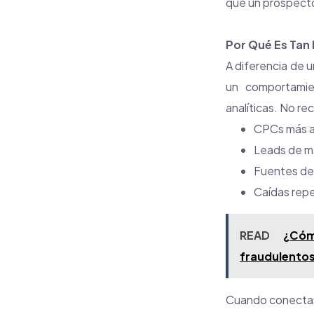
que un prospect
Por Qué Es Tan 
A diferencia de u
un comportamien
analíticas. No re
CPCs más a
Leads de ma
Fuentes de 
Caídas repe
READ
¿Cóm
fraudulentos
Cuando conectas 