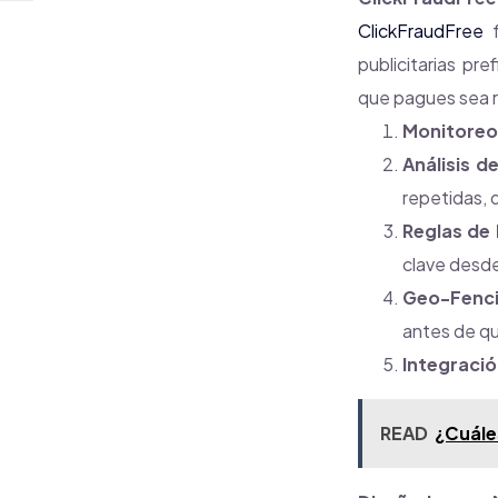
ClickFraudFree
f
publicitarias pr
que pagues sea re
Monitoreo 
Análisis 
repetidas, 
Reglas de
clave desde
Geo-Fenci
antes de q
Integració
READ
¿Cuále