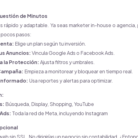
uestión de Minutos
s rápido y adaptable. Ya seas marketer in-house o agencia
 pocos pasos:
uenta:
Elige un plan según tu inversión.
us Anuncios:
Vincula Google Ads o Facebook Ads.
a la Protección:
Ajusta filtros y umbrales.
 Campaña:
Empieza a monitorear y bloquear en tiempo real.
Informado:
Usa reportes y alertas para optimizar.
n:
s:
Búsqueda, Display, Shopping, YouTube
Ads:
Toda la red de Meta, incluyendo Instagram
pcional
web sin SSL. No dirigirías un negocio sin contabilidad. ¿Enton