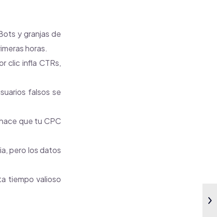
ots y granjas de
imeras horas.
r clic infla CTRs,
suarios falsos se
d hace que tu CPC
a, pero los datos
ta tiempo valioso