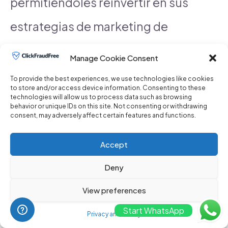
permitiéndoles reinvertir en sus
estrategias de marketing de
forma más efectiva.
Manage Cookie Consent
To provide the best experiences, we use technologies like cookies
to store and/or access device information. Consenting to these
READ
¿Dónde puedo contratar un
technologies will allow us to process data such as browsing
behavior or unique IDs on this site. Not consenting or withdrawing
consent, may adversely affect certain features and functions.
servicio de prevención de fraude en
Accept
PPC?
Deny
View preferences
Un ejemplo notable es una
Start WhatsApp
Privacy and Policy
empresa de comercio