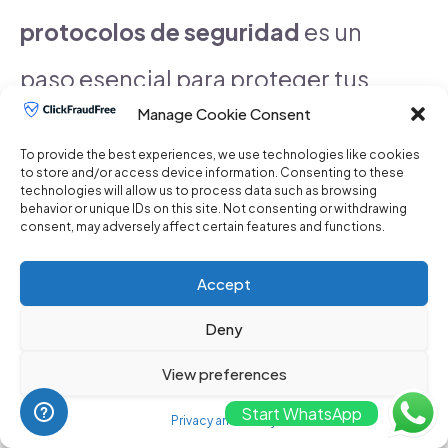
protocolos de seguridad
es un
paso esencial para proteger tus
Manage Cookie Consent
campañas publicitarias digitales
To provide the best experiences, we use technologies like cookies
de amenazas. Estos protocolos
to store and/or access device information. Consenting to these
technologies will allow us to process data such as browsing
behavior or unique IDs on this site. Not consenting or withdrawing
actúan como una barrera contra
consent, may adversely affect certain features and functions.
actividades fraudulentas,
Accept
asegurando que solo el tráfico
Deny
legítimo interactúe con tus
View preferences
anuncios. Utilizar sistemas de
Start WhatsApp
Privacy and Policy