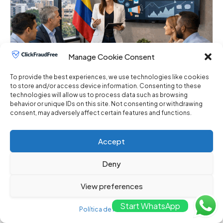
Manage Cookie Consent
To provide the best experiences, we use technologies like cookies
to store and/or access device information. Consenting to these
technologies will allow us to process data such as browsing
behavior or unique IDs on this site. Not consenting or withdrawing
¿Dónde Contratar un Servicio de
consent, may adversely affect certain features and functions.
Prevención de Fraude de PPC en
Colombia?
Accept
marzo 5, 2026
No hay comentarios
¿Dónde Contratar un Servicio de Prevención de
Deny
Fraude de PPC en Colombia? En el mundo ...
View preferences
Start WhatsApp
Política de Privacidad