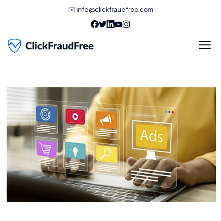
✉️
info@clickfraudfree.com