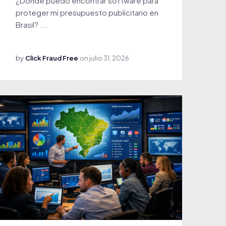
¿Dónde puedo encontrar software para
proteger mi presupuesto publicitario en
Brasil? ...
by
Click Fraud Free
on
julio 31, 2026