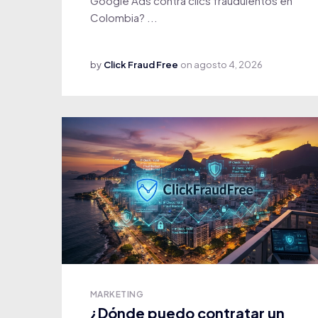
Google Ads contra clics fraudulentos en
Colombia? ...
by
Click Fraud Free
on
agosto 4, 2026
MARKETING
¿Dónde puedo contratar un