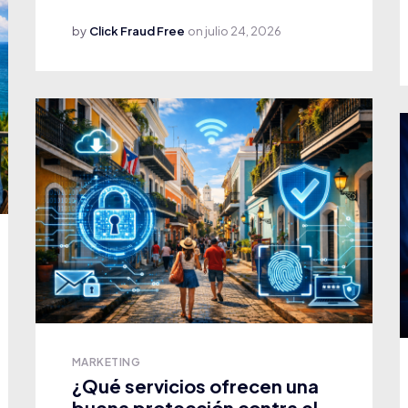
by
Click Fraud Free
on
julio 24, 2026
MARKETING
¿Qué servicios ofrecen una
buena protección contra el