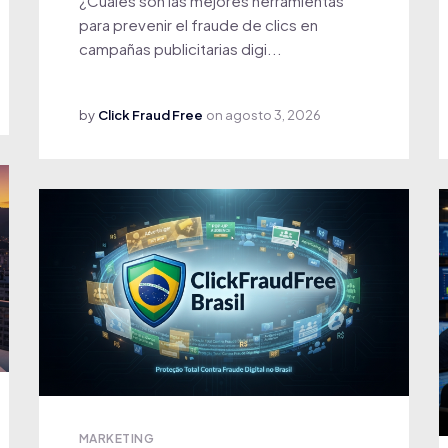
¿Cuáles son las mejores herramientas
para prevenir el fraude de clics en
campañas publicitarias digi...
by
Click Fraud Free
on
agosto 3, 2026
MARKETING