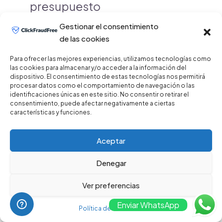
presupuesto
Gestionar el consentimiento
Evalúa las características
de las cookies
técnicas y el soporte al
Para ofrecer las mejores experiencias, utilizamos tecnologías como
las cookies para almacenar y/o acceder a la información del
cliente
dispositivo. El consentimiento de estas tecnologías nos permitirá
procesar datos como el comportamiento de navegación o las
identificaciones únicas en este sitio. No consentir o retirar el
Realiza pruebas o
consentimiento, puede afectar negativamente a ciertas
características y funciones.
demostraciones
Aceptar
Elige un servicio que ofrezca
Denegar
protección y adaptación a
Ver preferencias
tus necesidades
Enviar WhatsApp
Política de Privacidad