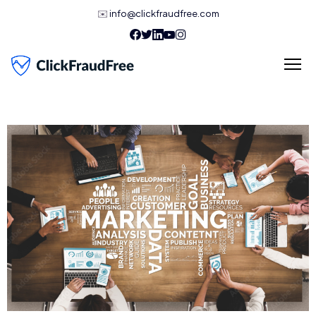
✉️
info@clickfraudfree.com