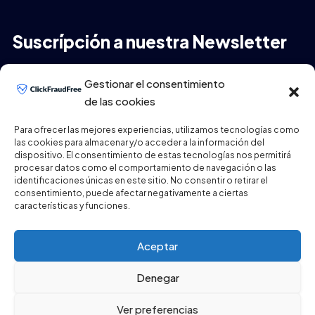
Suscrípción a nuestra Newsletter
Tu Email
*
Gestionar el consentimiento
de las cookies
Para ofrecer las mejores experiencias, utilizamos tecnologías como
las cookies para almacenar y/o acceder a la información del
ENVIAR
dispositivo. El consentimiento de estas tecnologías nos permitirá
procesar datos como el comportamiento de navegación o las
identificaciones únicas en este sitio. No consentir o retirar el
consentimiento, puede afectar negativamente a ciertas
características y funciones.
Aceptar
Denegar
Copyright © 2026
ClickFraudFree.com
All Rights
Ver preferencias