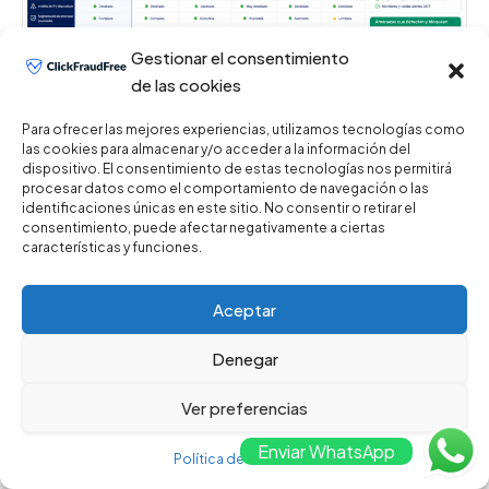
Gestionar el consentimiento
de las cookies
Para ofrecer las mejores experiencias, utilizamos tecnologías como
las cookies para almacenar y/o acceder a la información del
dispositivo. El consentimiento de estas tecnologías nos permitirá
¿Cuáles son las mejores herramientas para
procesar datos como el comportamiento de navegación o las
identificaciones únicas en este sitio. No consentir o retirar el
gestionar la seguridad de las campañas
consentimiento, puede afectar negativamente a ciertas
publicitarias en línea?
características y funciones.
junio 9, 2026
No hay comentarios
Introducción a la seguridad publicitaria En el mundo
Aceptar
del marketing digital, la seguridad publicitaria se ...
Denegar
Ver preferencias
Enviar WhatsApp
Política de Privacidad