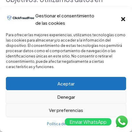
tiempo real para ajustar las
Gestionar el consentimiento
de las cookies
estrategias de protección y
Para ofrecer las mejores experiencias, utilizamos tecnologías como
garantizar que siempre estés un
las cookies para almacenar y/o acceder a la información del
dispositivo. El consentimiento de estas tecnologías nos permitirá
procesar datos como el comportamiento de navegación o las
paso adelante de los
identificaciones únicas en este sitio. No consentir o retirar el
consentimiento, puede afectar negativamente a ciertas
defraudadores. Además, con
características y funciones.
nuestras herramientas de
Aceptar
análisis, puedes visualizar y
Denegar
entender mejor el rendimiento
Ver preferencias
Enviar WhatsApp
de tus campañas, optimizando
Política de Privacidad