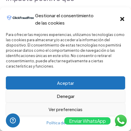
ClickFraudFree puede tener en
Gestionar el consentimiento
de las cookies
las inversiones publicitarias de
Para ofrecer las mejores experiencias, utilizamos tecnologías como
las empresas colombianas. Para
las cookies para almacenar y/o acceder a la información del
dispositivo. El consentimiento de estas tecnologías nos permitirá
procesar datos como el comportamiento de navegación o las
conocer más sobre cómo esta
identificaciones únicas en este sitio. No consentir o retirar el
consentimiento, puede afectar negativamente a ciertas
herramienta puede beneficiar a
características y funciones.
tu negocio, visita
Aceptar
https://clickfraudfree.com
y
Denegar
descubre cómo puedes
Ver preferencias
proteger tus campañas contra
Enviar WhatsApp
Política de Privacidad