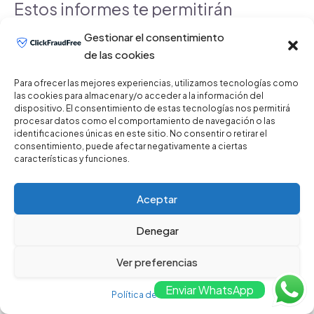
Estos informes te permitirán
Gestionar el consentimiento
ajustar tus estrategias y
de las cookies
optimizar tus campañas para un
Para ofrecer las mejores experiencias, utilizamos tecnologías como
las cookies para almacenar y/o acceder a la información del
rendimiento más efectivo.
dispositivo. El consentimiento de estas tecnologías nos permitirá
procesar datos como el comportamiento de navegación o las
identificaciones únicas en este sitio. No consentir o retirar el
También es esencial que el
consentimiento, puede afectar negativamente a ciertas
características y funciones.
proveedor tenga una sólida
Aceptar
reputación
en el mercado y
Denegar
ofrezca soporte técnico
Ver preferencias
confiable en caso de que
Enviar WhatsApp
Política de Privacidad
enfrentes problemas o