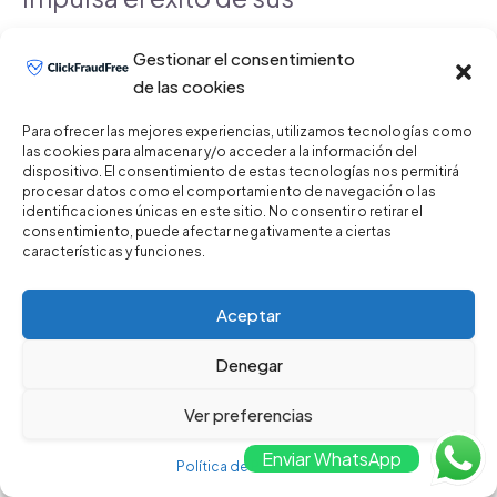
campañas publicitarias en el
Gestionar el consentimiento
de las cookies
dinámico entorno digital de
Para ofrecer las mejores experiencias, utilizamos tecnologías como
Chile. Para más información,
las cookies para almacenar y/o acceder a la información del
dispositivo. El consentimiento de estas tecnologías nos permitirá
procesar datos como el comportamiento de navegación o las
visite nuestro sitio web en
identificaciones únicas en este sitio. No consentir o retirar el
consentimiento, puede afectar negativamente a ciertas
clickfraudfree.com
.
características y funciones.
Aceptar
Denegar
Ver preferencias
Enviar WhatsApp
Política de Privacidad