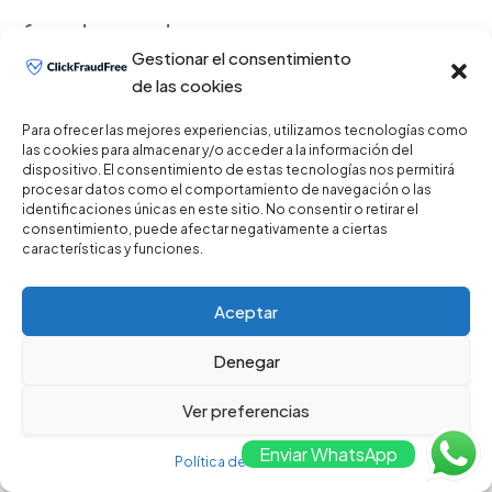
fraude puede marcar una gran
Gestionar el consentimiento
diferencia en la efectividad de
de las cookies
tus campañas. Al enfocarte en
Para ofrecer las mejores experiencias, utilizamos tecnologías como
las cookies para almacenar y/o acceder a la información del
dispositivo. El consentimiento de estas tecnologías nos permitirá
las mejores prácticas y utilizar
procesar datos como el comportamiento de navegación o las
identificaciones únicas en este sitio. No consentir o retirar el
consentimiento, puede afectar negativamente a ciertas
soluciones avanzadas, puedes
características y funciones.
minimizar las pérdidas y
Aceptar
maximizar el retorno de la
Denegar
inversión.
Ver preferencias
Enviar WhatsApp
En ClickFraudFree, ofrecemos
Política de Privacidad