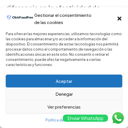
diferencia en la efectividad de
Gestionar el consentimiento
tus campañas. Al enfocarte en
de las cookies
las mejores prácticas y utilizar
Para ofrecer las mejores experiencias, utilizamos tecnologías como
las cookies para almacenar y/o acceder a la información del
dispositivo. El consentimiento de estas tecnologías nos permitirá
soluciones avanzadas, puedes
procesar datos como el comportamiento de navegación o las
identificaciones únicas en este sitio. No consentir o retirar el
minimizar las pérdidas y
consentimiento, puede afectar negativamente a ciertas
características y funciones.
maximizar el retorno de la
Aceptar
inversión.
Denegar
En ClickFraudFree, ofrecemos
Ver preferencias
Enviar WhatsApp
soluciones integrales para
Política de Privacidad