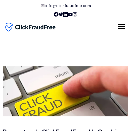
✉️
info@clickfraudfree.com