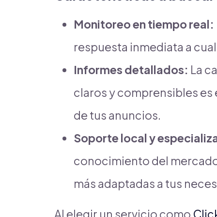
Monitoreo en tiempo real:
respuesta inmediata a cua
Informes detallados:
La c
claros y comprensibles es e
de tus anuncios.
Soporte local y especializ
conocimiento del mercado 
más adaptadas a tus neces
Al elegir un servicio como
Clic