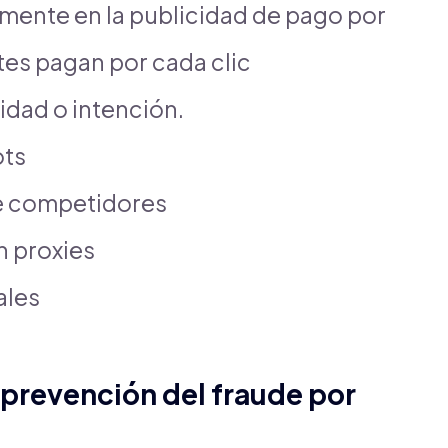
lmente en la publicidad de pago por
tes pagan por cada clic
dad o intención.
ots
de competidores
n proxies
ales
 prevención del fraude por