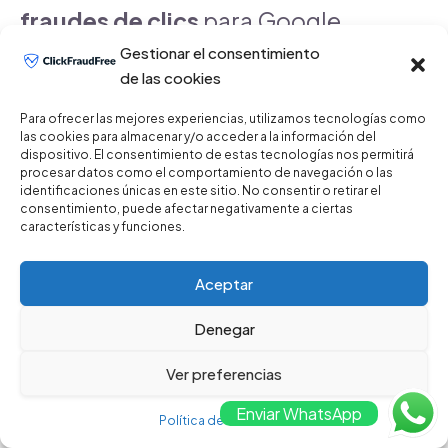
fraudes de clics
para Google
Gestionar el consentimiento
Ads es una decisión estratégica
de las cookies
que puede ayudar a maximizar el
Para ofrecer las mejores experiencias, utilizamos tecnologías como
las cookies para almacenar y/o acceder a la información del
retorno de inversión en
dispositivo. El consentimiento de estas tecnologías nos permitirá
procesar datos como el comportamiento de navegación o las
identificaciones únicas en este sitio. No consentir o retirar el
publicidad digital. Al
consentimiento, puede afectar negativamente a ciertas
características y funciones.
implementar herramientas
Aceptar
avanzadas de detección de
Denegar
fraudes, puedes asegurarte de
Ver preferencias
que cada clic en tus anuncios
Enviar WhatsApp
Política de Privacidad
represente una verdadera