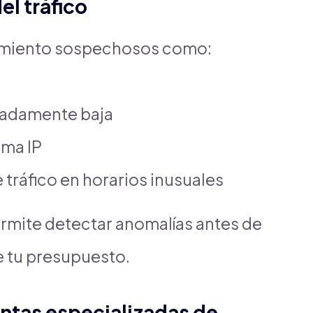
el tráfico
amiento sospechosos como:
madamente baja
sma IP
tráfico en horarios inusuales
ermite detectar anomalías antes de
e tu presupuesto.
ntas especializadas de