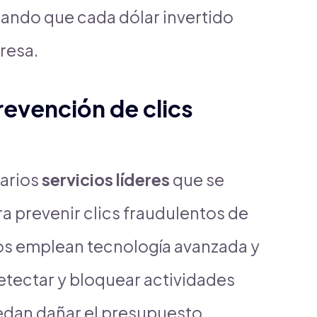
rando que cada dólar invertido
presa.
revención de clics
varios
servicios líderes
que se
a prevenir clics fraudulentos de
ios emplean tecnología avanzada y
etectar y bloquear actividades
dan dañar el presupuesto