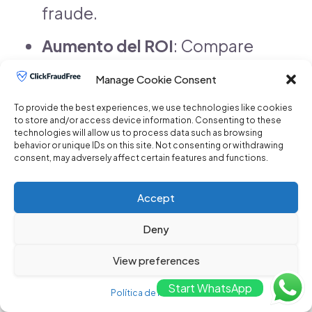
fraude.
Aumento del ROI
: Compare
el ROI antes y después de la
Manage Cookie Consent
implementación.
To provide the best experiences, we use technologies like cookies
to store and/or access device information. Consenting to these
technologies will allow us to process data such as browsing
Comentarios internos
:
behavior or unique IDs on this site. Not consenting or withdrawing
consent, may adversely affect certain features and functions.
Recopile opiniones del
Accept
equipo para mejorar
Deny
continuamente el uso del
View preferences
servicio.
Start WhatsApp
Política de Privacidad